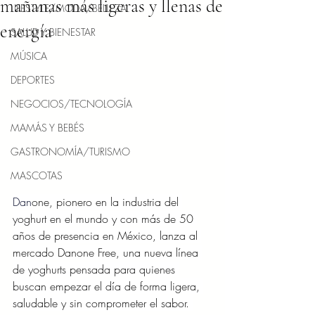
mañanas más ligeras y llenas de
LIFESTYLE/MODA/BELLEZA
energía
SALUD Y BIENESTAR
MÚSICA
DEPORTES
NEGOCIOS/TECNOLOGÍA
MAMÁS Y BEBÉS
GASTRONOMÍA/TURISMO
MASCOTAS
Dan
one, pionero en la industria del 
yoghurt en el mundo y con más de 50 
años de presencia en México, lanza al 
mercado Danone Free, una nueva línea 
de yoghurts pensada para quienes 
buscan empezar el día de forma ligera, 
saludable y sin comprometer el sabor. 