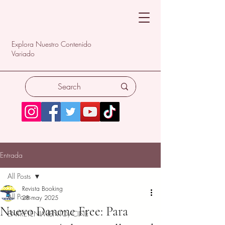
Explora Nuestro Contenido
Variado
Entrada
All Posts
Revista Booking
All Posts
28 may 2025
Nuevo Danone Free: Para
ENTRETENIMIENTO/CINE