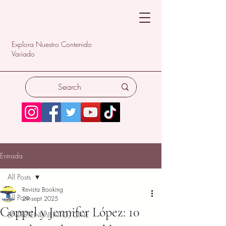
Explora Nuestro Contenido
Variado
Entrada
All Posts
Revista Booking
All Posts
29 sept 2025
Coppel y Jennifer López: 10
ENTRETENIMIENTO/CINE