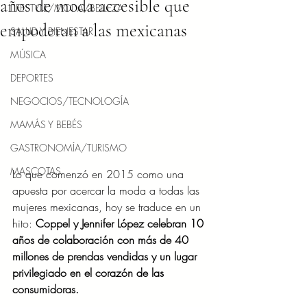
años de moda accesible que
LIFESTYLE/MODA/BELLEZA
empoderan a las mexicanas
SALUD Y BIENESTAR
MÚSICA
DEPORTES
NEGOCIOS/TECNOLOGÍA
MAMÁS Y BEBÉS
GASTRONOMÍA/TURISMO
MASCOTAS
Lo que comenzó en 2015 como una 
apuesta por acercar la moda a todas las 
mujeres mexicanas, hoy se traduce en un 
hito: 
Coppel y Jennifer López celebran 10 
años de colaboración con más de 40 
millones de prendas vendidas y un lugar 
privilegiado en el corazón de las 
consumidoras.