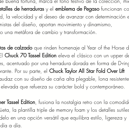
de buena fortuna, marca el tono festivo de la colección, mi
etalles de herraduras
 y el 
emblema de Pegaso
 funcionan c
ad, la velocidad y el deseo de avanzar con determinación e
nistas del diseño, aportan movimiento y dinamismo, 
una metáfora de cambio y transformación.
uetas de calzado
 que rinden homenaje al Year of the Horse 
El 
Chuck 70 Tassel Edition
 eleva el clásico con un upper de
bles, acentuado por una herradura dorada en forma de D-rin
rante. Por su parte, el 
Chuck Taylor All Star Fold Over Lift 
audaz con su diseño de caña alta plegable, lona resistente
elevada que refuerza su carácter bold y contemporáneo.
ner Tassel Edition
, fusiona la nostalgia retro con la comodi
eta, la plantilla triple de memory foam y los detalles sutile
elo en una opción versátil que equilibra estilo, ligereza y 
 día a día.