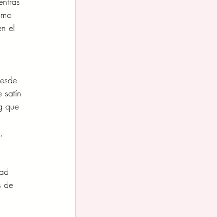
entras 
omo 
n el 
desde 
 satín 
g que 
, 
dad 
s de 