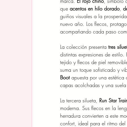
marca. 
El rojo chino
, símbolo 
que 
acentos en hilo dorado
, 
d
guiños visuales a la prosperid
nuevo año. Los flecos, protago
acompañando cada paso como 
La colección presenta 
tres sil
distintas expresiones de estilo. 
tejido y flecos de piel removi
suma un toque sofisticado y vib
Boot
 apuesta por una estética 
capas acolchadas y una suela 
La tercera silueta, 
Run Star Trai
moderna. Sus flecos en la lengü
herradura convierten a este mod
confort, ideal para el ritmo del