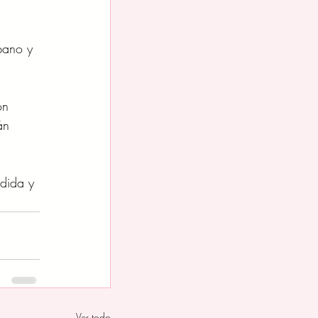
 
bano y 
on 
án 
dida y 
Ver todo