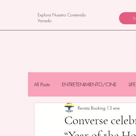
Explora Nuestro Contenido
M
Variado
All Posts
ENTRETENIMIENTO/CINE
LI
Revista Booking
13 ene
NEGOCIOS/TECNOLOGÍA
MAMÁS 
Converse celeb
“Year of the Ho