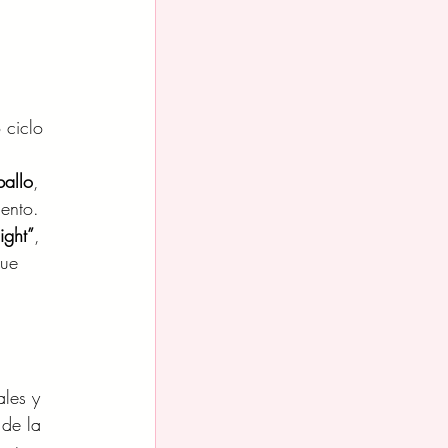
 ciclo 
ballo
, 
ento. 
ight”
, 
ue 
les y 
 de la 