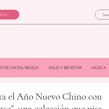
ENU
FESTYLE/MODA/BELLEZA
SALUD Y BIENESTAR
MÚSICA
Y BEBÉS
GASTRONOMÍA/TURISMO
MASCOTAS
ra el Año Nuevo Chino con
rse”, una colección que pisa