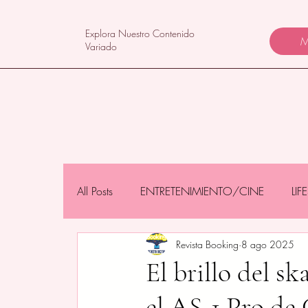
Explora Nuestro Contenido
M
Variado
All Posts
ENTRETENIMIENTO/CINE
LI
Revista Booking
8 ago 2025
NEGOCIOS/TECNOLOGÍA
MAMÁS 
El brillo del s
el AS-1 Pro de