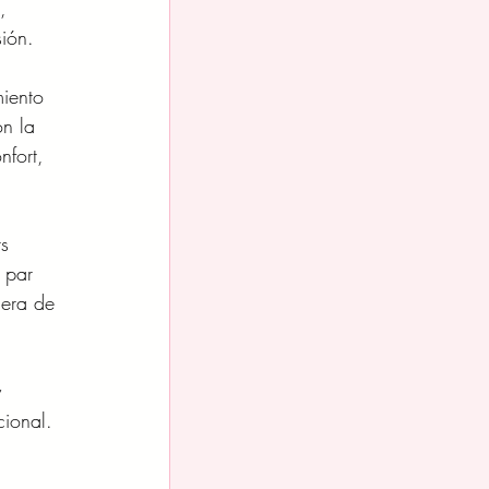
, 
ión.
iento 
on la 
nfort, 
s 
 par 
uera de 
y 
ional.