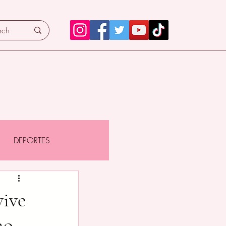
DEPORTES
vive
no