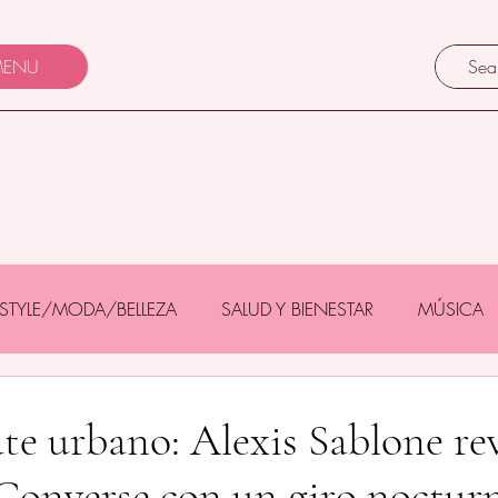
ENU
FESTYLE/MODA/BELLEZA
SALUD Y BIENESTAR
MÚSICA
Y BEBÉS
GASTRONOMÍA/TURISMO
MASCOTAS
kate urbano: Alexis Sablone re
 Converse con un giro noctur