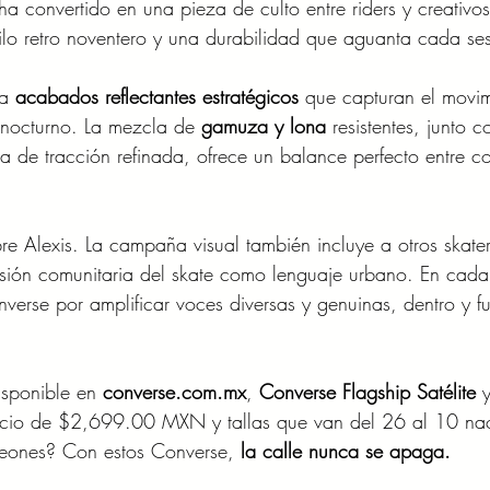
 convertido en una pieza de culto entre riders y creativos
lo retro noventero y una durabilidad que aguanta cada ses
a 
acabados reflectantes estratégicos
 que capturan el movim
 nocturno. La mezcla de 
gamuza y lona
 resistentes, junto c
a de tracción refinada, ofrece un balance perfecto entre co
re Alexis. La campaña visual también incluye a otros skater
visión comunitaria del skate como lenguaje urbano. En cada
verse por amplificar voces diversas y genuinas, dentro y f
isponible en 
converse.com.mx
, 
Converse Flagship Satélite
 
ecio de $2,699.00 MXN y tallas que van del 26 al 10 nac
neones? Con estos Converse, 
la calle nunca se apaga.