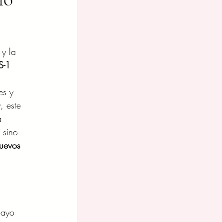
 y la 
S-1 
es y 
, este 
a 
 sino 
uevos 
mayo 