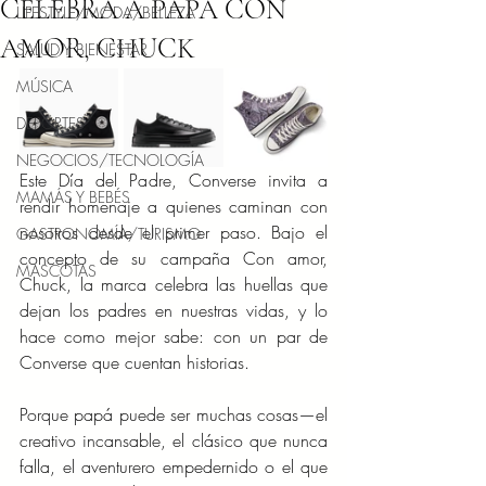
CELEBRA A PAPÁ CON
LIFESTYLE/MODA/BELLEZA
AMOR, CHUCK
SALUD Y BIENESTAR
MÚSICA
DEPORTES
NEGOCIOS/TECNOLOGÍA
Este Día del Padre, Converse invita a 
MAMÁS Y BEBÉS
rendir homenaje a quienes caminan con 
nosotros desde el primer paso. Bajo el 
GASTRONOMÍA/TURISMO
concepto de su campaña Con amor, 
MASCOTAS
Chuck, la marca celebra las huellas que 
dejan los padres en nuestras vidas, y lo 
hace como mejor sabe: con un par de 
Converse que cuentan historias.
Porque papá puede ser muchas cosas—el 
creativo incansable, el clásico que nunca 
falla, el aventurero empedernido o el que 