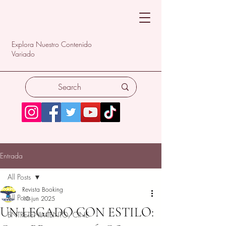
Explora Nuestro Contenido
Variado
Entrada
All Posts
Revista Booking
All Posts
10 jun 2025
UN LEGADO CON ESTILO:
ENTRETENIMIENTO/CINE