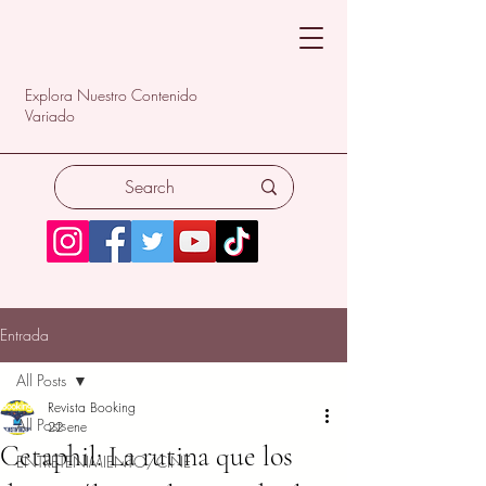
Explora Nuestro Contenido
Variado
Entrada
All Posts
Revista Booking
All Posts
22 ene
Cetaphil: La rutina que los
ENTRETENIMIENTO/CINE