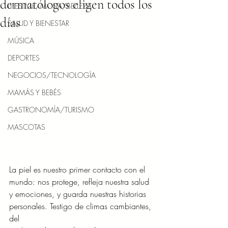
dermatólogos eligen todos los
LIFESTYLE/MODA/BELLEZA
días
SALUD Y BIENESTAR
MÚSICA
DEPORTES
NEGOCIOS/TECNOLOGÍA
MAMÁS Y BEBÉS
GASTRONOMÍA/TURISMO
MASCOTAS
La piel es nuestro primer contacto con el 
mundo: nos protege, refleja nuestra salud 
y emociones, y guarda nuestras historias 
personales. Testigo de climas cambiantes, 
del