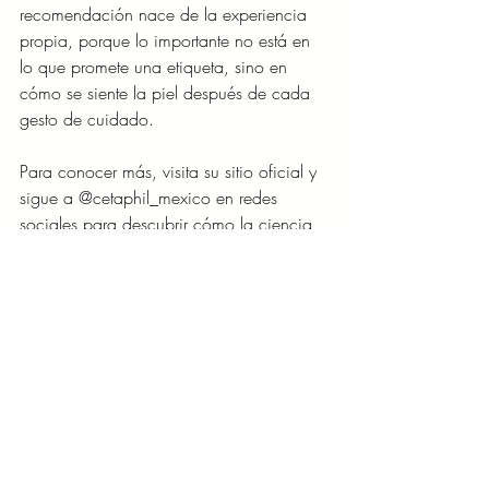
recomendación nace de la experiencia 
propia, porque lo importante no está en 
lo que promete una etiqueta, sino en 
cómo se siente la piel después de cada 
gesto de cuidado.
Para conocer más, visita su sitio oficial y 
sigue a @cetaphil_mexico en redes 
sociales para descubrir cómo la ciencia 
dermatológica se integra, de forma real y 
cotidiana, a la rutina de cuidado de la 
piel sensible.
Entradas recientes
Ver todo