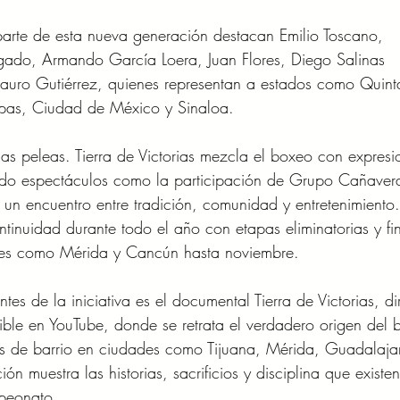
parte de esta nueva generación destacan Emilio Toscano, 
ado, Armando García Loera, Juan Flores, Diego Salinas 
uro Gutiérrez, quienes representan a estados como Quint
ipas, Ciudad de México y Sinaloa.
las peleas. Tierra de Victorias mezcla el boxeo con expresi
ando espectáculos como la participación de Grupo Cañavera
un encuentro entre tradición, comunidad y entretenimiento.
tinuidad durante todo el año con etapas eliminatorias y fin
ades como Mérida y Cancún hasta noviembre.
es de la iniciativa es el documental Tierra de Victorias, di
ible en YouTube, donde se retrata el verdadero origen del 
s de barrio en ciudades como Tijuana, Mérida, Guadalaja
 muestra las historias, sacrificios y disciplina que existen
peonato.