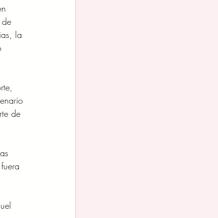
en 
 de 
as, la 
o 
te, 
enario 
rte de 
ias 
 fuera 
uel 