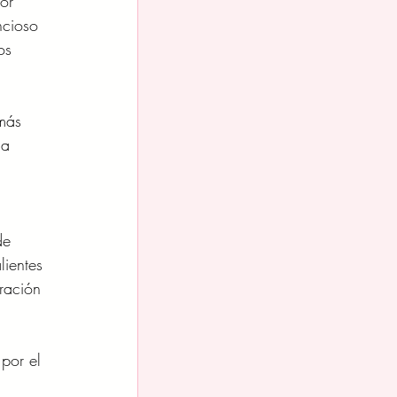
or 
ncioso 
os 
más 
la 
 
de 
ientes 
ración 
por el 