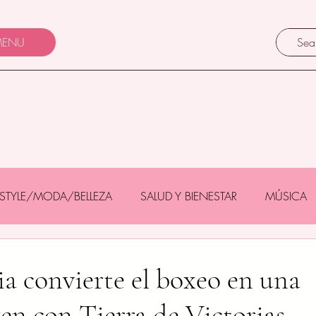
ENU
FESTYLE/MODA/BELLEZA
SALUD Y BIENESTAR
MÚSICA
Y BEBÉS
GASTRONOMÍA/TURISMO
MASCOTAS
ia convierte el boxeo en una
gen con Tierra de Victorias