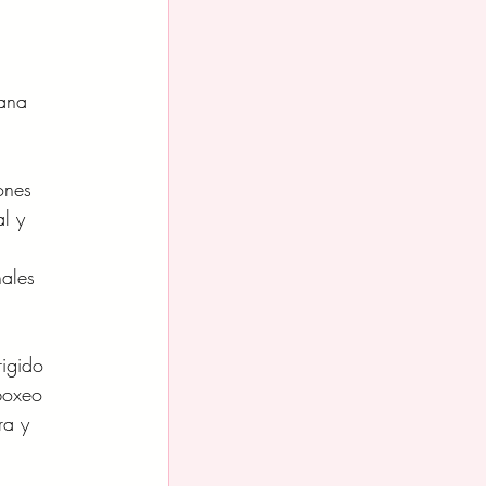
ana 
ones 
l y 
ales 
rigido 
boxeo 
ra y 
 