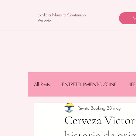
Explora Nuestro Contenido
M
Variado
All Posts
ENTRETENIMIENTO/CINE
LI
Revista Booking
28 may
NEGOCIOS/TECNOLOGÍA
MAMÁS 
Cerveza Victor
historia de ori