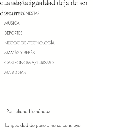
cuando la igualdad deja de ser
LIFESTYLE/MODA/BELLEZA
discurso
SALUD Y BIENESTAR
MÚSICA
DEPORTES
NEGOCIOS/TECNOLOGÍA
MAMÁS Y BEBÉS
GASTRONOMÍA/TURISMO
MASCOTAS
 Por: Liliana Hernández 
La igualdad de género no se construye 