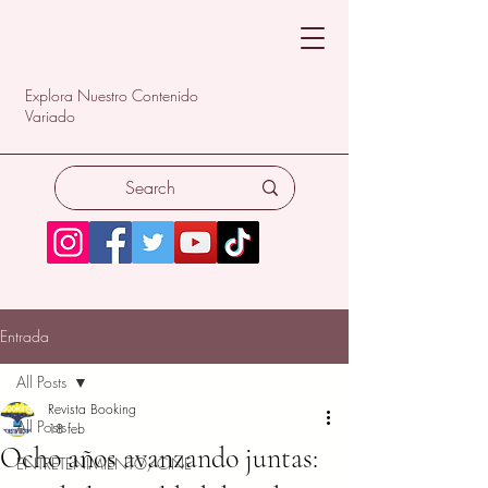
Explora Nuestro Contenido
Variado
Entrada
All Posts
Revista Booking
All Posts
18 feb
Ocho años avanzando juntas:
ENTRETENIMIENTO/CINE