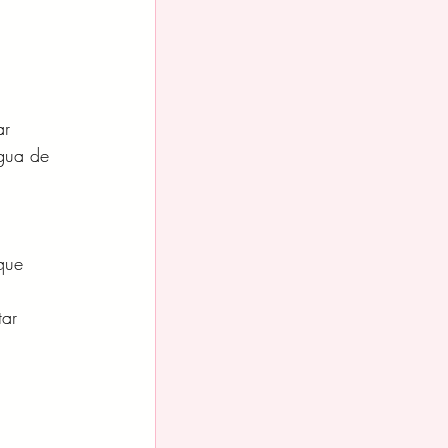
ar 
gua de 
 
que 
 
ar 