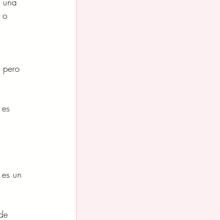
 una 
 o 
 pero 
 es 
 
 es un 
de 