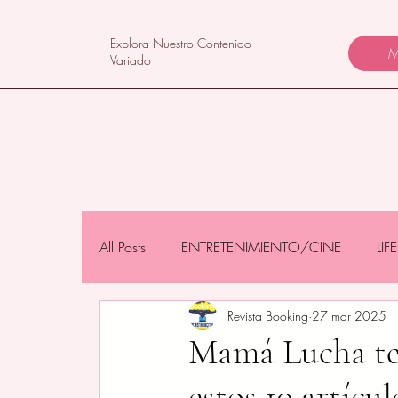
Explora Nuestro Contenido
M
Variado
All Posts
ENTRETENIMIENTO/CINE
LI
Revista Booking
27 mar 2025
NEGOCIOS/TECNOLOGÍA
MAMÁS 
Mamá Lucha te 
estos 10 artícu