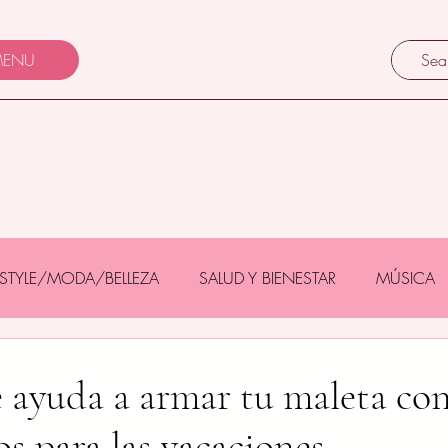
ENU
FESTYLE/MODA/BELLEZA
SALUD Y BIENESTAR
MÚSICA
Y BEBÉS
GASTRONOMÍA/TURISMO
MASCOTAS
ayuda a armar tu maleta co
los para las vacaciones