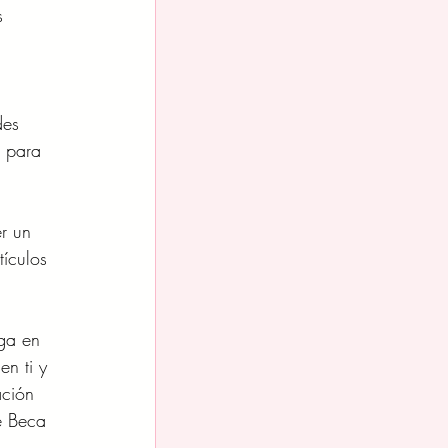
s 
es 
a para 
r un 
tículos 
ga en 
n ti y 
ción 
e Beca 