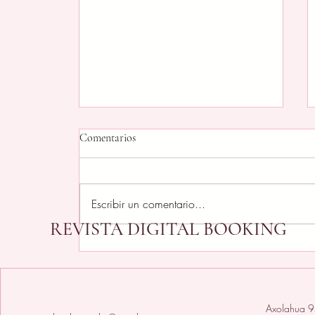
Comentarios
Escribir un comentario...
REVISTA DIGITAL BOOKING
Cuando se acaban las ideas (y
todavía faltan semanas de
vacaciones): así puedes mantener
la diversión en casa
Axolahua 9