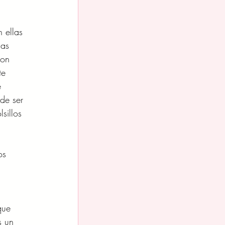
 ellas 
sas 
con 
te 
 
de ser 
sillos 
os 
que 
s un 