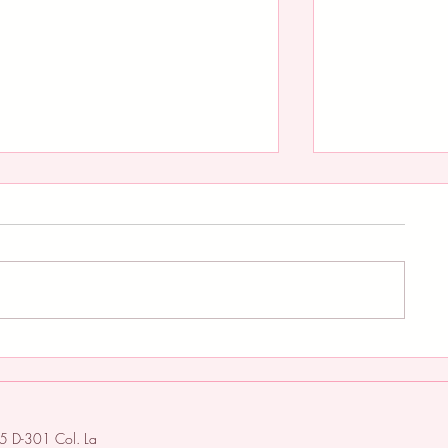
Cuando el arte se convierte en
El regreso de u
punto de encuentro: la velada que
Board Flip vuel
reunió a la comunidad creativa en
demostrar que e
torno al legado del modernismo
también tiene 
mexicano
5 D-301 Col. La