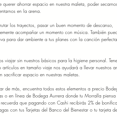
 querer ahorrar espacio en nuestra maleta, poder secarno
entarnos en la arena.
frutar los trayectos, pasar un buen momento de descanso, 
plemente acompañar un momento con música. También pued
rva para dar ambiente a tus planes con la canción perfect
 viajar sin nuestros básicos para la higiene personal. Tene
o artículos en tamaño viaje nos ayudará a llevar nuestros ar
n sacrificar espacio en nuestras maletas.
star de más, encuentra todos estos elementos a precio Bode
as o en línea de Bodega Aurrera donde tu Morralla piensa e
recuerda que pagando con Cashi recibirás 2% de bonifica
as con tus Tarjetas del Banco del Bienestar o tu tarjeta d