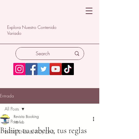
Explora Nuestro Contenido
Variado
Entrada
All Posts
Revista Booking
All Posts
16 feb
Bidiip: tu cabello, tus reglas
ENTRETENIMIENTO/CINE