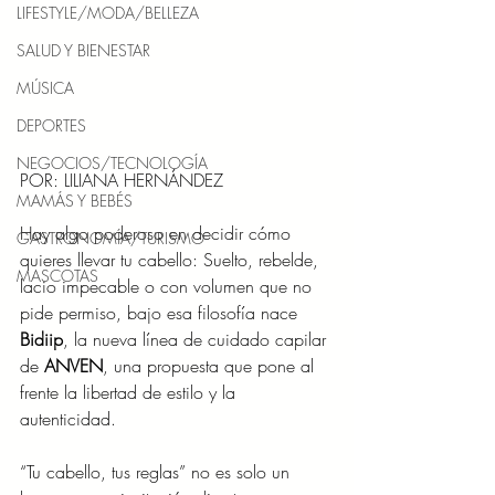
LIFESTYLE/MODA/BELLEZA
SALUD Y BIENESTAR
MÚSICA
DEPORTES
NEGOCIOS/TECNOLOGÍA
POR: LILIANA HERNÁNDEZ
MAMÁS Y BEBÉS
Hay algo poderoso en decidir cómo 
GASTRONOMÍA/TURISMO
quieres llevar tu cabello: Suelto, rebelde, 
MASCOTAS
lacio impecable o con volumen que no 
pide permiso, bajo esa filosofía nace 
Bidiip
, la nueva línea de cuidado capilar 
de 
ANVEN
, una propuesta que pone al 
frente la libertad de estilo y la 
autenticidad.
“Tu cabello, tus reglas” no es solo un 