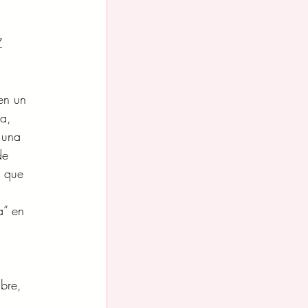
Z
en un 
a, 
 una 
de 
o que 
 
a” en 
 
bre, 