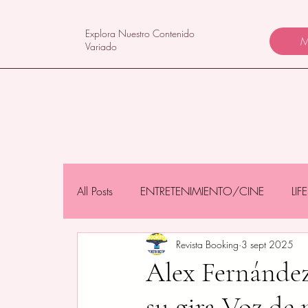
Explora Nuestro Contenido
M
Variado
All Posts
ENTRETENIMIENTO/CINE
LI
Revista Booking
3 sept 2025
NEGOCIOS/TECNOLOGÍA
MAMÁS 
Alex Fernández
su gira Voz de