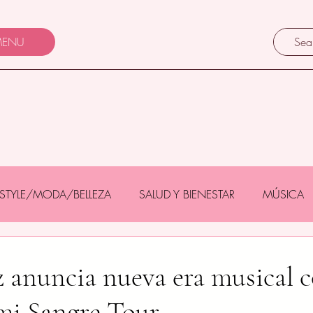
ENU
FESTYLE/MODA/BELLEZA
SALUD Y BIENESTAR
MÚSICA
Y BEBÉS
GASTRONOMÍA/TURISMO
MASCOTAS
 anuncia nueva era musical 
 mi Sangre Tour