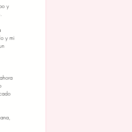
po y 
.
a 
lo y mi 
un 
 ahora 
o 
scado 
cana, 