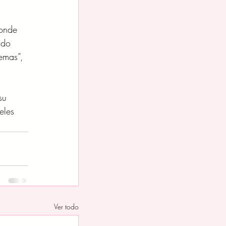
donde 
ido 
emas”, 
su 
eles 
Ver todo