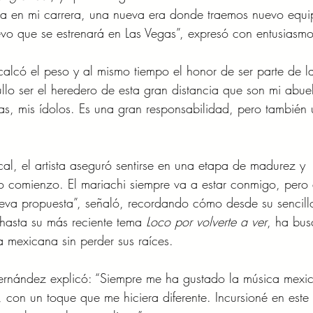
pa en mi carrera, una nueva era donde traemos nuevo equi
vo que se estrenará en Las Vegas”, expresó con entusiasmo
ecalcó el peso y al mismo tiempo el honor de ser parte de l
ullo ser el heredero de esta gran distancia que son mi abue
s, mis ídolos. Es una gran responsabilidad, pero también 
al, el artista aseguró sentirse en una etapa de madurez y 
o comienzo. El mariachi siempre va a estar conmigo, pero
eva propuesta”, señaló, recordando cómo desde su sencill
 hasta su más reciente tema 
Loco por volverte a ver
, ha bu
a mexicana sin perder sus raíces.
 Fernández explicó: “Siempre me ha gustado la música mexi
, con un toque que me hiciera diferente. Incursioné en este 