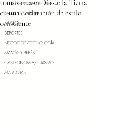
transforma el Día de la Tierra
LIFESTYLE/MODA/BELLEZA
en una declaración de estilo
SALUD Y BIENESTAR
consciente
MÚSICA
DEPORTES
NEGOCIOS/TECNOLOGÍA
MAMÁS Y BEBÉS
GASTRONOMÍA/TURISMO
MASCOTAS