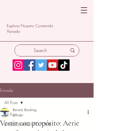
Explora Nuestro Contenido
Variado
Entrada
All Posts
Revista Booking
All Posts
21 abr
Vestir con propósito: Aerie
ENTRETENIMIENTO/CINE