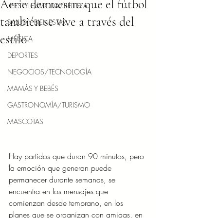
Aerie demuestra que el fútbol
LIFESTYLE/MODA/BELLEZA
también se vive a través del
SALUD Y BIENESTAR
estilo
MÚSICA
DEPORTES
NEGOCIOS/TECNOLOGÍA
MAMÁS Y BEBÉS
GASTRONOMÍA/TURISMO
MASCOTAS
Hay partidos que duran 90 minutos, pero 
la emoción que generan puede 
permanecer durante semanas, se 
encuentra en los mensajes que 
comienzan desde temprano, en los 
planes que se organizan con amigas, en 