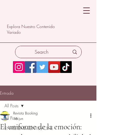
Explora Nuestro Contenido
Variado
Entrada
All Posts
Revista Booking
All Posts
16 jun
El uniforme de la emoción:
ENTRETENIMIENTO/CINE