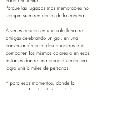
cada encuentro.
Porque las jugadas más memorables no 
siempre suceden dentro de la cancha.
A veces ocurren en una sala llena de 
amigas celebrando un gol, en una 
conversación entre desconocidos que 
comparten los mismos colores o en esos 
instantes donde una emoción colectiva 
logra unir a miles de personas.
Y para esos momentos, donde la 
comodidad y el estilo también forman 
parte del juego, Aerie tiene una 
propuesta que demuestra que la moda 
puede ser tan poderosa como la pasión 
que inspira.