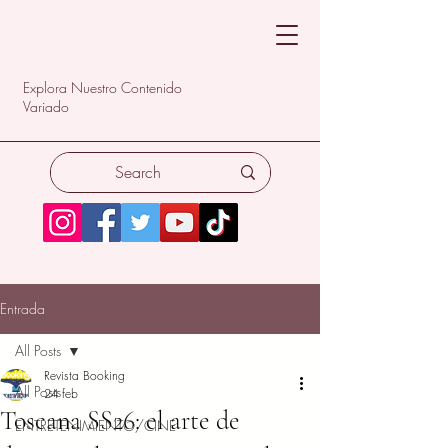
Explora Nuestro Contenido
Variado
Entrada
All Posts
Revista Booking
All Posts
24 feb
Toscana SS26: el arte de
ENTRETENIMIENTO/CINE