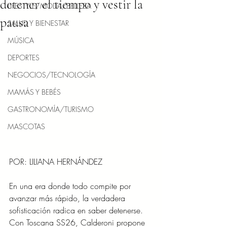
detener el tiempo y vestir la
LIFESTYLE/MODA/BELLEZA
pausa
SALUD Y BIENESTAR
MÚSICA
DEPORTES
NEGOCIOS/TECNOLOGÍA
MAMÁS Y BEBÉS
GASTRONOMÍA/TURISMO
MASCOTAS
POR: LILIANA HERNÁNDEZ
En una era donde todo compite por 
avanzar más rápido, la verdadera 
sofisticación radica en saber detenerse. 
Con Toscana SS26, Calderoni propone 