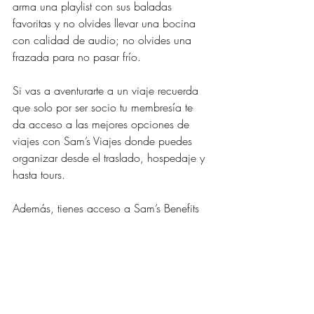
arma una playlist con sus baladas 
favoritas y no olvides llevar una bocina 
con calidad de audio; no olvides una 
frazada para no pasar frío.
Si vas a aventurarte a un viaje recuerda 
que solo por ser socio tu membresía te 
da acceso a las mejores opciones de 
viajes con Sam’s Viajes donde puedes 
organizar desde el traslado, hospedaje y 
hasta tours.
Además, tienes acceso a Sam’s Benefits 
que te da beneficios fuera del club como 
descuentos en tiendas de ropa, florerías, 
joyerías, restaurantes y promociones en 
cines y viajes.
LIFESTYLE/MODA/BELLEZA