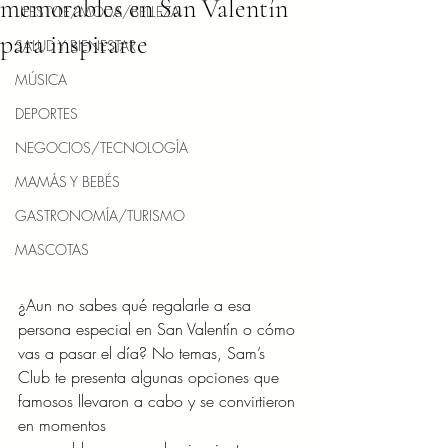
memorables en San Valentín
LIFESTYLE/MODA/BELLEZA
para inspirarte
SALUD Y BIENESTAR
MÚSICA
DEPORTES
NEGOCIOS/TECNOLOGÍA
MAMÁS Y BEBÉS
GASTRONOMÍA/TURISMO
MASCOTAS
¿Aun no sabes qué regalarle a esa 
persona especial en San Valentín o cómo 
vas a pasar el día? No temas, Sam’s 
Club te presenta algunas opciones que 
famosos llevaron a cabo y se convirtieron 
en momentos