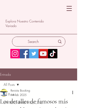
Explora Nuestro Contenido
Variado
Entrada
All Posts
Revista Booking
All Posts
14 feb 2025
Los detalles de famosos más
ENTRETENIMIENTO/CINE