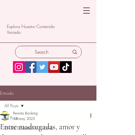
Explora Nuestro Contenido
Variado
Entrada
All Posts
Revista Booking
All Posts
13 may 2025
Entre madrugadas, amor y
ENTRETENIMIENTO/CINE