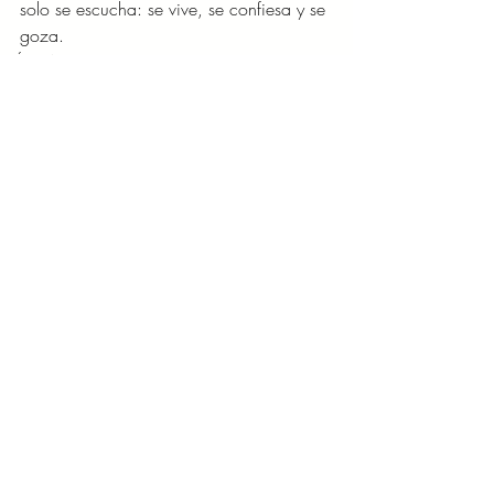
solo se escucha: se vive, se confiesa y se 
goza.
MÚSICA
Entradas recientes
Ver todo