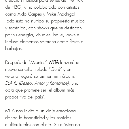
creación musical para series de Netflix y 
de HBO; y ha colaborado con artistas 
como Aldo Carpes y Mike Madrigal. 
Todo esto ha nutrido su propuesta musical 
y escénica, con shows que se destacan 
por su energía, visuales, baile, looks e 
incluso elementos sorpresa como flores o 
burbujas.
Después de “Mientes”, 
MITA
 lanzará un 
nuevo sencillo titulado “Gurú” y en 
verano llegará su primer mini álbum: 
D.A.R. (Deseo, Amor y Romance)
, una 
obra que promete ser “el álbum más 
propositivo del país”.
MITA nos invita a un viaje emocional 
donde la honestidad y los sonidos 
multiculturales son el eje. Su música no 