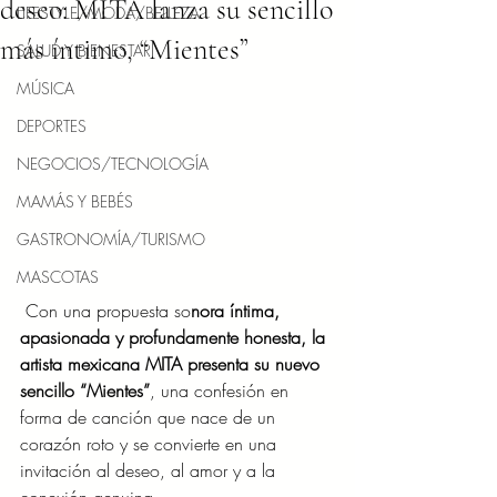
deseo: MITA lanza su sencillo
LIFESTYLE/MODA/BELLEZA
más íntimo, “Mientes”
SALUD Y BIENESTAR
MÚSICA
DEPORTES
NEGOCIOS/TECNOLOGÍA
MAMÁS Y BEBÉS
GASTRONOMÍA/TURISMO
MASCOTAS
 Con una propuesta so
nora íntima, 
apasionada y profundamente honesta, la 
artista mexicana MITA presenta su nuevo 
sencillo “Mientes”
, una confesión en 
forma de canción que nace de un 
corazón roto y se convierte en una 
invitación al deseo, al amor y a la 