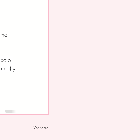
ema 
 bajo 
urio) y 
Ver todo