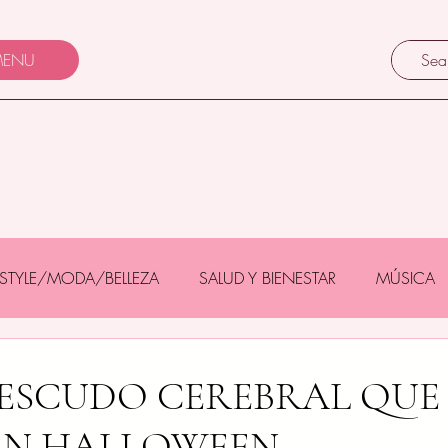
ENU
FESTYLE/MODA/BELLEZA
SALUD Y BIENESTAR
MÚSICA
Y BEBÉS
GASTRONOMÍA/TURISMO
MASCOTAS
 ESCUDO CEREBRAL QUE
EN HALLOWEEN