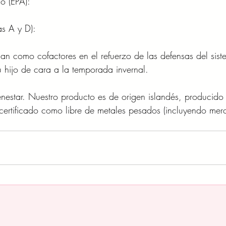
o (EPA): 
as A y D):
úan como cofactores en el refuerzo de las defensas del sist
 hijo de cara a la temporada invernal.
enestar. Nuestro producto es de origen islandés, producido
 certificado como libre de metales pesados (incluyendo merc