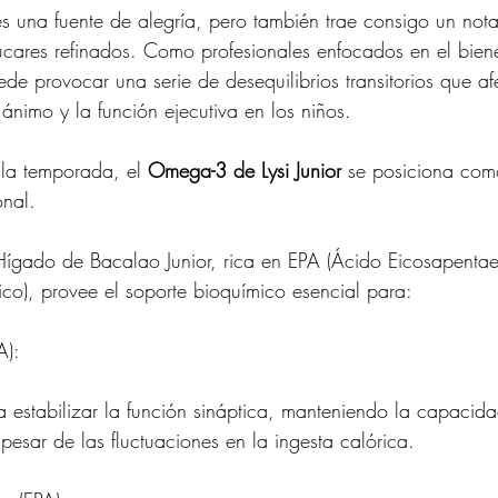
 una fuente de alegría, pero también trae consigo un nota
ares refinados. Como profesionales enfocados en el biene
 provocar una serie de desequilibrios transitorios que af
ánimo y la función ejecutiva en los niños.
e la temporada, el
 Omega-3 de Lysi Junior
 se posiciona com
onal.
Hígado de Bacalao Junior, rica en EPA (Ácido Eicosapentae
), provee el soporte bioquímico esencial para:
A):
estabilizar la función sináptica, manteniendo la capacid
esar de las fluctuaciones en la ingesta calórica.