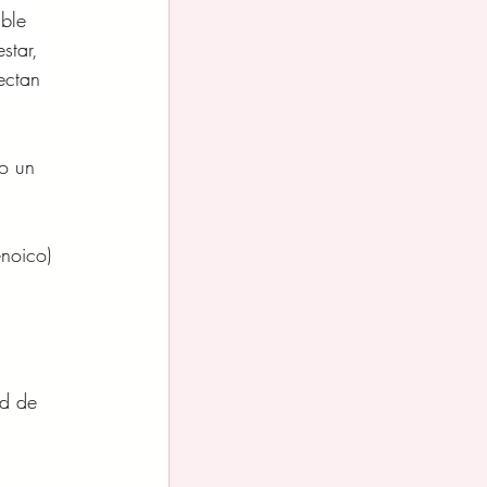
ble 
star, 
ectan 
o un 
noico) 
ad de 