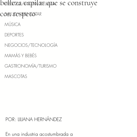
belleza capilar que se construye
LIFESTYLE/MODA/BELLEZA
con respeto
SALUD Y BIENESTAR
MÚSICA
DEPORTES
NEGOCIOS/TECNOLOGÍA
MAMÁS Y BEBÉS
GASTRONOMÍA/TURISMO
MASCOTAS
POR: LILIANA HERNÁNDEZ
En una industria acostumbrada a 