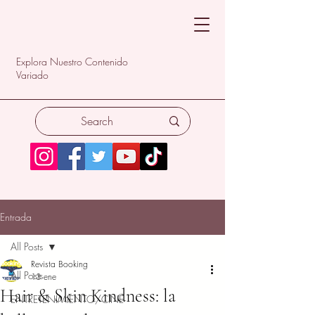
Explora Nuestro Contenido
Variado
Entrada
All Posts
Revista Booking
All Posts
13 ene
Hair & Skin Kindness: la
ENTRETENIMIENTO/CINE