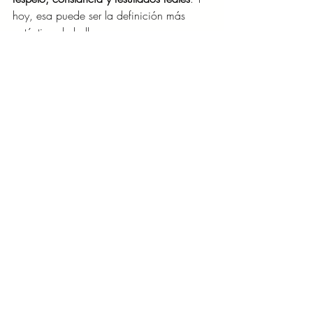
hoy, esa puede ser la definición más 
auténtica de belleza.
Entradas recientes
Ver todo