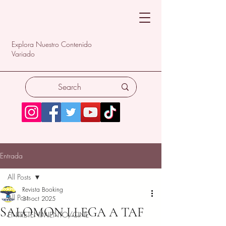
Explora Nuestro Contenido
Variado
Entrada
All Posts
Revista Booking
All Posts
31 oct 2025
SALOMON LLEGA A TAF
ENTRETENIMIENTO/CINE