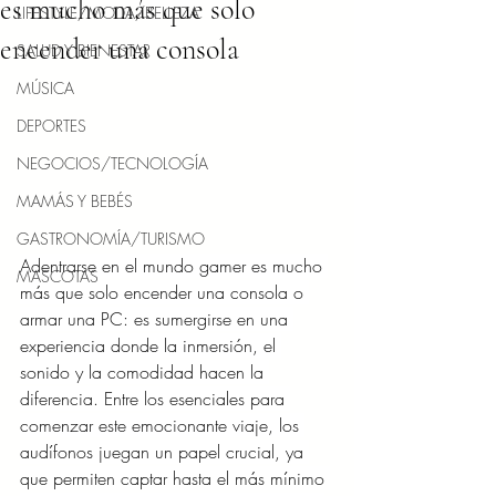
es mucho más que solo
LIFESTYLE/MODA/BELLEZA
encender una consola
SALUD Y BIENESTAR
MÚSICA
DEPORTES
NEGOCIOS/TECNOLOGÍA
MAMÁS Y BEBÉS
GASTRONOMÍA/TURISMO
Adentrarse en el mundo gamer es mucho 
MASCOTAS
más que solo encender una consola o 
armar una PC: es sumergirse en una 
experiencia donde la inmersión, el 
sonido y la comodidad hacen la 
diferencia. Entre los esenciales para 
comenzar este emocionante viaje, los 
audífonos juegan un papel crucial, ya 
que permiten captar hasta el más mínimo 