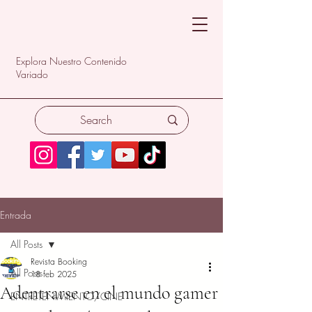
Explora Nuestro Contenido
Variado
Entrada
All Posts
Revista Booking
All Posts
18 feb 2025
Adentrarse en el mundo gamer
ENTRETENIMIENTO/CINE