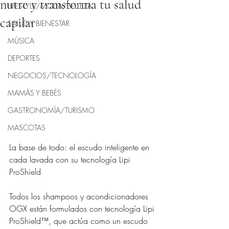
nutre y transforma tu salud
LIFESTYLE/MODA/BELLEZA
capilar
SALUD Y BIENESTAR
MÚSICA
DEPORTES
NEGOCIOS/TECNOLOGÍA
MAMÁS Y BEBÉS
GASTRONOMÍA/TURISMO
MASCOTAS
La base de todo: el escudo inteligente en 
cada lavada con su tecnología Lipi 
ProShield
Todos los shampoos y acondicionadores 
OGX están formulados con tecnología Lipi
ProShield™, que actúa como un escudo 