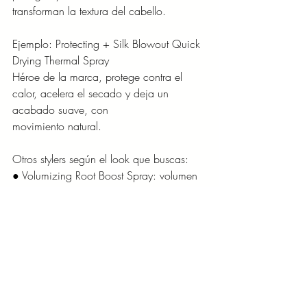
transforman la textura del cabello.
Ejemplo: Protecting + Silk Blowout Quick 
Drying Thermal Spray
Héroe de la marca, protege contra el 
calor, acelera el secado y deja un 
acabado suave, con
movimiento natural.
Otros stylers según el look que buscas:
● Volumizing Root Boost Spray: volumen 
instantáneo con efecto antioxidante.
● Locking + Coconut Curls Styling 
Cream: rizos definidos y suaves.
● Biotin Boost Gel: fija sin rigidez 
mientras fortalece la fibra capilar.
Ingredientes que inspiran confianza