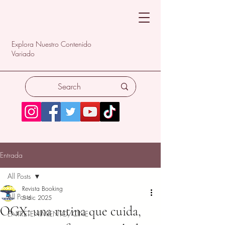
Explora Nuestro Contenido
Variado
Entrada
All Posts
Revista Booking
All Posts
5 dic 2025
OGX: una rutina que cuida,
ENTRETENIMIENTO/CINE