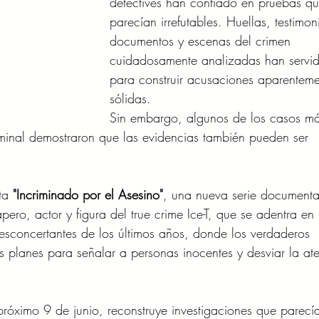
detectives han confiado en pruebas qu
parecían irrefutables. Huellas, testimon
documentos y escenas del crimen 
cuidadosamente analizadas han servi
para construir acusaciones aparenteme
sólidas. 
Sin embargo, algunos de los casos má
riminal demostraron que las evidencias también pueden ser 
ta 
"Incriminado por el Asesino"
, una nueva serie documenta
ero, actor y figura del true crime Ice-T, que se adentra en 
esconcertantes de los últimos años, donde los verdaderos 
 planes para señalar a personas inocentes y desviar la at
próximo 9 de junio, reconstruye investigaciones que parecí