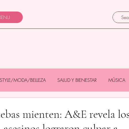
ENU
FESTYLE/MODA/BELLEZA
SALUD Y BIENESTAR
MÚSICA
Y BEBÉS
GASTRONOMÍA/TURISMO
MASCOTAS
ebas mienten: A&E revela lo
 asesinos lograron culpar a