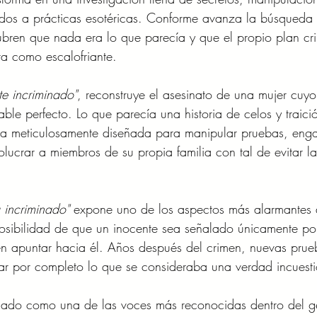
dos a prácticas esotéricas. Conforme avanza la búsqueda
cubren que nada era lo que parecía y que el propio plan cri
ta como escalofriante.
e incriminado"
, reconstruye el asesinato de una mujer cuyo
able perfecto. Lo que parecía una historia de celos y traici
gia meticulosamente diseñada para manipular pruebas, eng
volucrar a miembros de su propia familia con tal de evitar la
 incriminado"
 expone uno de los aspectos más alarmantes 
 posibilidad de que un inocente sea señalado únicamente po
en apuntar hacia él. Años después del crimen, nuevas prue
tear por completo lo que se consideraba una verdad incuest
lidado como una de las voces más reconocidas dentro del g