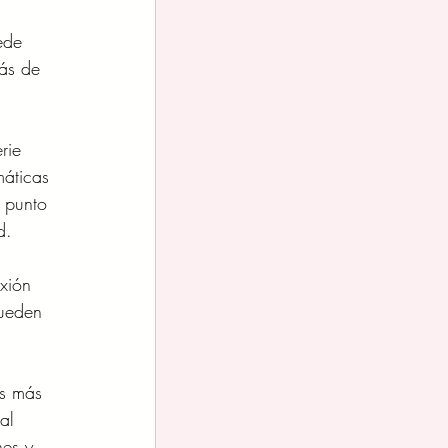
ede 
ás de 
rie 
áticas 
 punto 
d.
xión 
pueden 
os más 
al 
nes y 