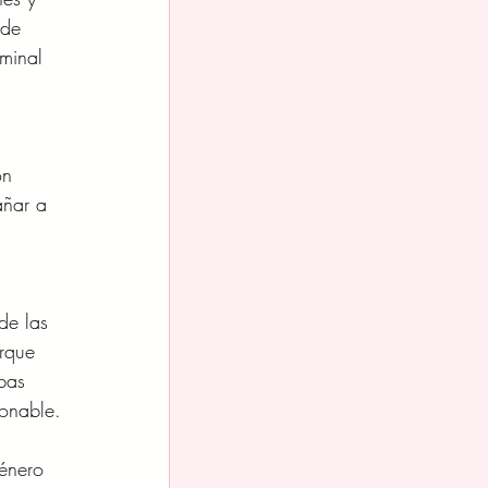
 de 
minal 
 
ón 
añar a 
 
de las 
rque 
bas 
ionable.
énero 