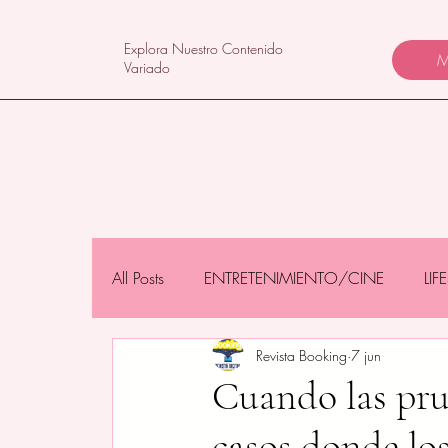
Explora Nuestro Contenido
M
Variado
All Posts
ENTRETENIMIENTO/CINE
LI
Revista Booking
7 jun
NEGOCIOS/TECNOLOGÍA
MAMÁS 
Cuando las pru
casos donde los