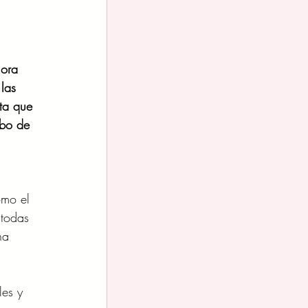
lora 
las 
sta que 
bo de 
 
omo el 
 todas 
na 
les y 