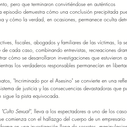
to, pero que terminaron convirtiéndose en auténticos 
a episodio demuestra cómo una conclusión precipitada pu
ona y cómo la verdad, en ocasiones, permanece oculta detr
tives, fiscales, abogados y familiares de las víctimas, la se
e de cada caso, combinando entrevistas, recreaciones dram
trar cómo se desarrollaron investigaciones que estuvieron a
entras los verdaderos responsables permanecían en liberta
tos, "Incriminado por el Asesino" se convierte en una refle
 sistema de justicia y las consecuencias devastadoras que 
n sigue la pista equivocada.
 
"Culto Sexual"
, lleva a los espectadores a uno de los cas
que comienza con el hallazgo del cuerpo de un empresario 
sforma en una investigación llena de secretos, manipulacio