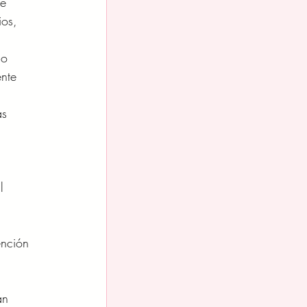
e 
ios, 
do 
nte 
s 
l 
ención 
an 