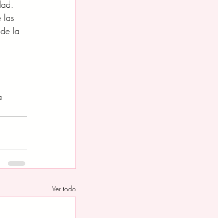
dad.
 las 
de la 
a 
Ver todo