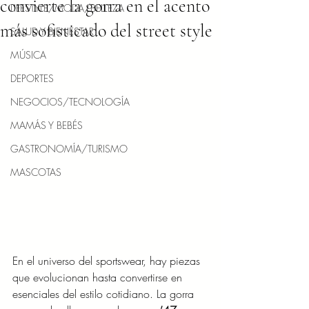
convierte la gorra en el acento
LIFESTYLE/MODA/BELLEZA
más sofisticado del street style
SALUD Y BIENESTAR
MÚSICA
DEPORTES
NEGOCIOS/TECNOLOGÍA
MAMÁS Y BEBÉS
GASTRONOMÍA/TURISMO
MASCOTAS
En el universo del sportswear, hay piezas 
que evolucionan hasta convertirse en 
esenciales del estilo cotidiano. La gorra 