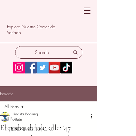
Explora Nuestro Contenido
Variado
Entrada
All Posts
Revista Booking
All Posts
7 abr
El poder del detalle: ’47
ENTRETENIMIENTO/CINE