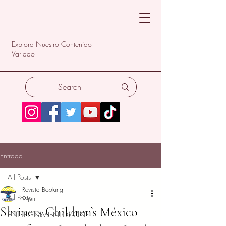
Explora Nuestro Contenido
Variado
Entrada
All Posts
Revista Booking
All Posts
9 jun
Shriners Children’s México
ENTRETENIMIENTO/CINE