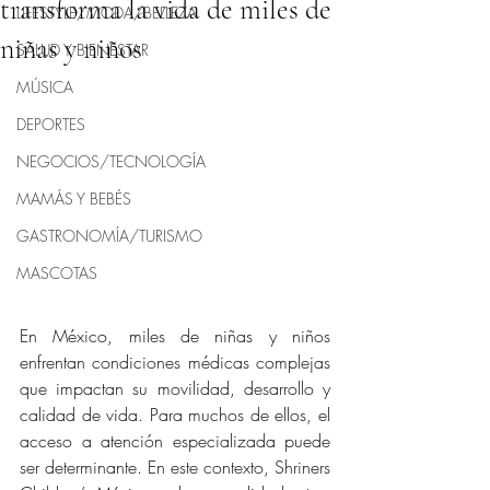
transforma la vida de miles de
LIFESTYLE/MODA/BELLEZA
niñas y niños
SALUD Y BIENESTAR
MÚSICA
DEPORTES
NEGOCIOS/TECNOLOGÍA
MAMÁS Y BEBÉS
GASTRONOMÍA/TURISMO
MASCOTAS
En México, miles de niñas y niños 
enfrentan condiciones médicas complejas 
que impactan su movilidad, desarrollo y 
calidad de vida. Para muchos de ellos, el 
acceso a atención especializada puede 
ser determinante. En este contexto, Shriners 