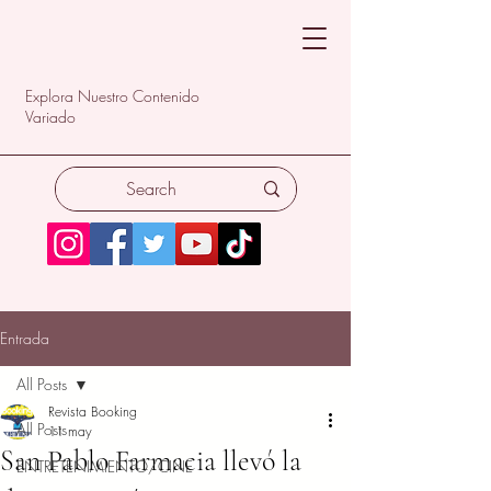
Explora Nuestro Contenido
Variado
Entrada
All Posts
Revista Booking
All Posts
11 may
San Pablo Farmacia llevó la
ENTRETENIMIENTO/CINE