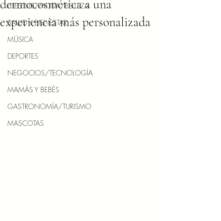
dermocosmética a una
LIFESTYLE/MODA/BELLEZA
experiencia más personalizada
SALUD Y BIENESTAR
MÚSICA
DEPORTES
NEGOCIOS/TECNOLOGÍA
MAMÁS Y BEBÉS
GASTRONOMÍA/TURISMO
MASCOTAS