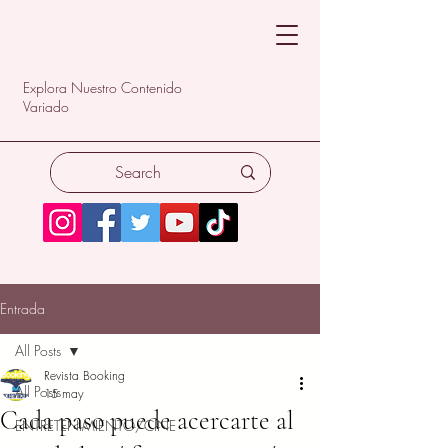
Explora Nuestro Contenido
Variado
Entrada
All Posts
Revista Booking
All Posts
15 may
Cada paso puede acercarte al
ENTRETENIMIENTO/CINE