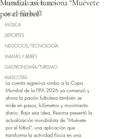
Mundial: así funciona “Muévete
LIFESTYLE/MODA/BELLEZA
por el fútbol”
SALUD Y BIENESTAR
MÚSICA
DEPORTES
NEGOCIOS/TECNOLOGÍA
MAMÁS Y BEBÉS
GASTRONOMÍA/TURISMO
MASCOTAS
La cuenta regresiva rumbo a la Copa 
Mundial de la FIFA 2026 ya comenzó y 
ahora la pasión futbolera también se 
mide en pasos, kilómetros y movimiento 
diario. Bajo esa idea, Rexona presentó la 
actualización mundialista de “Muévete 
por el fútbol”, una aplicación que 
transforma la actividad física en una 