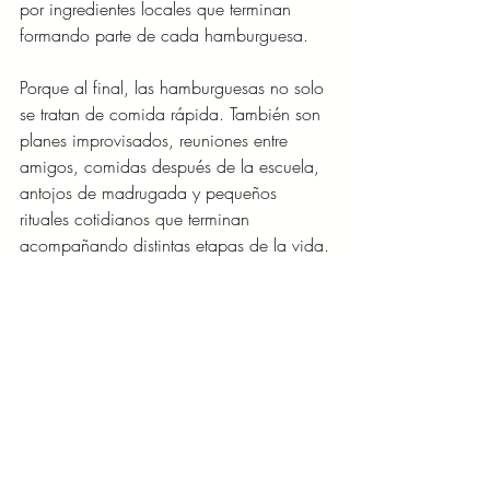
por ingredientes locales que terminan 
formando parte de cada hamburguesa.
Porque al final, las hamburguesas no solo 
se tratan de comida rápida. También son 
planes improvisados, reuniones entre 
amigos, comidas después de la escuela, 
antojos de madrugada y pequeños 
rituales cotidianos que terminan 
acompañando distintas etapas de la vida.
Y quizá por eso, después de tantos años, 
siguen ocupando un lugar especial en la 
mesa de los mexicanos.