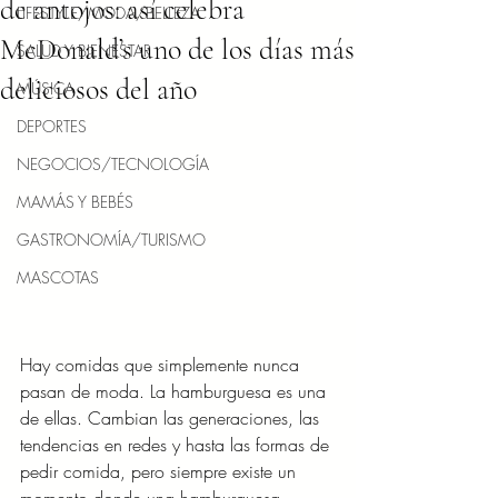
de antojos: así celebra
LIFESTYLE/MODA/BELLEZA
McDonald’s uno de los días más
SALUD Y BIENESTAR
deliciosos del año
MÚSICA
DEPORTES
NEGOCIOS/TECNOLOGÍA
MAMÁS Y BEBÉS
GASTRONOMÍA/TURISMO
MASCOTAS
Hay comidas que simplemente nunca 
pasan de moda. La hamburguesa es una 
de ellas. Cambian las generaciones, las 
tendencias en redes y hasta las formas de 
pedir comida, pero siempre existe un 
momento donde una hamburguesa 