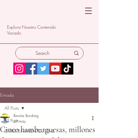
Explora Nuestro Contenido
Variado
Entrada
All Posts
Revista Booking
All Posts
27 may
Cinco hamburguesas, millones
ENTRETENIMIENTO/CINE